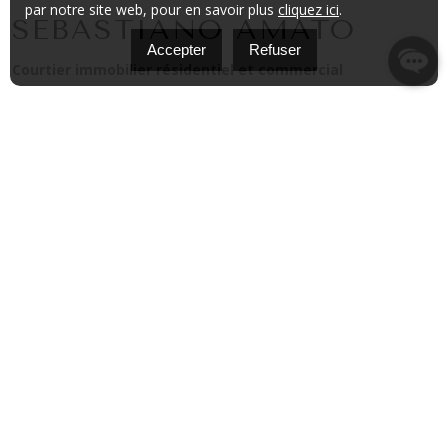
par notre site web, pour en savoir plus
cliquez ici
.
SEBASTIANO AMATO
Accepter
Refuser
Courtier immobilier résidentiel et commercial
Sebastiano Amato est courtier immobilier chez
RE/MAX
Dynastie,
desservant
Montréal, Laval, Repentigny,
Charlemagne et la Rive-Nord.
Depuis qu’il est devenu courtier
en
2020
, il s’est bâti une réputation grâce à son esprit
stratégique, son professionnalisme et son approche
transparente en immobilier.
Investisseur immobilier lui-même
, Sebastiano possède un
portefeuille de propriétés personnelles et comprend le marché
sous plusieurs angles, que ce soit pour les acheteurs, les
vendeurs ou les investisseurs. Cette expérience lui permet
d’accompagner sa clientèle avec une vision financière et
stratégique, en tenant compte des objectifs à court et à long
terme.